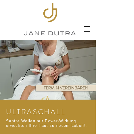
TERMIN VEREINBAREN
ULTRASCHALL
Sanfte Wellen mit Power-Wirkung
erweckten Ihre Haut zu neuem Leben!.