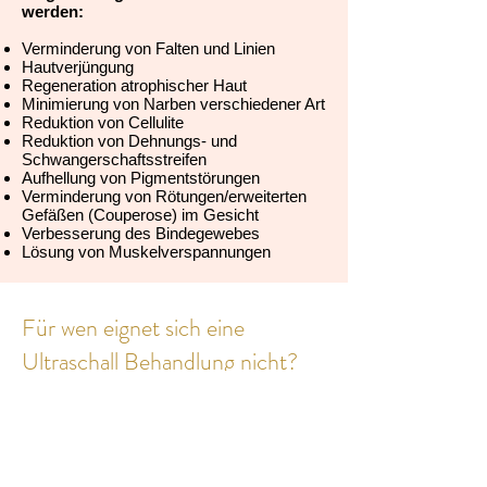
werden:
Verminderung von Falten und Linien
Hautverjüngung
Regeneration atrophischer Haut
Minimierung von Narben verschiedener Art
Reduktion von Cellulite
Reduktion von Dehnungs- und
Schwangerschaftsstreifen
Aufhellung von Pigmentstörungen
Verminderung von Rötungen/erweiterten
Gefäßen (Couperose) im Gesicht
Verbesserung des Bindegewebes
Lösung von Muskelverspannungen
Für wen eignet sich eine
Ultraschall Behandlung nicht?
Für die Ultraschall Behandlung gelten
folgende Kontraindikationen:
Tumorerkrankungen
Hautkrebs oder Verdacht darauf
Chemo- oder Strahlentherapie