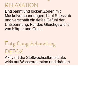
RELAXATION
Entspannt und lockert Zonen mit
Muskelverspannungen, baut Stress ab
und verschafft ein tiefes Gefühl der
Entspannung. Für das Gleichgewicht
von Körper und Geist.
Entgiftungsbehandlung
DETOX
Aktiviert die Stoffwechselkreisläufe,
wirkt auf Wasserretention und dräniert
Toxine: die Haut wird wieder mit
Sauerstoff versorgt. Für
dynamisierende Wirkung und ein
sofortiges Gefühl der Leichtigkeit.
Termin buchen