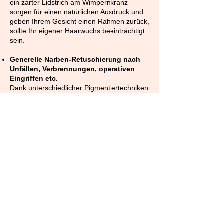
ein zarter Lidstrich am Wimpernkranz
sorgen für einen natürlichen Ausdruck und
geben Ihrem Gesicht einen Rahmen zurück,
sollte Ihr eigener Haarwuchs beeinträchtigt
sein.
Generelle Narben-Retuschierung nach
Unfällen, Verbrennungen, operativen
Eingriffen etc.
Dank unterschiedlicher Pigmentiertechniken
und einer breiten Farbpalette können wir
sichtbare und unschöne Narben kaschieren
und an den eigenen Hautton angleichen.
Rekonstruierende Pigmentierung einer