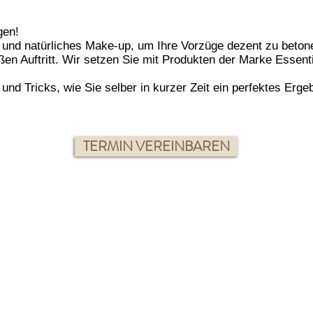
gen!
s und natürliches Make-up, um Ihre Vorzüge dezent zu beton
en Auftritt. Wir setzen Sie mit Produkten der Marke Essenti
nd Tricks, wie Sie selber in kurzer Zeit ein perfektes Erge
TERMIN VEREINBAREN
Fürstengasse 1, 6060 Hall in Tirol
info@jane-dutra.at
| Tel: +43 650 7846108