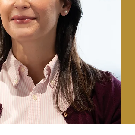
re Hautzellen erneuern sich in einem regelmäßige
ese Fähigkeit lässt jedoch mit zunehmendem Alter
Die Folge ist eine Verschlechterung des Hautbild
erung zu erzielen, ist es notwendig die abgestor
abzutragen.